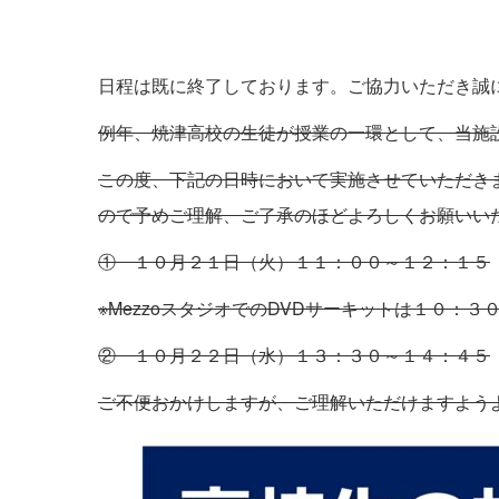
日程は既に終了しております。ご協力いただき誠
例年、焼津高校の生徒が授業の一環として、当施
この度、下記の日時において実施させていただき
ので予めご理解、ご了承のほどよろしくお願いい
① １０月２１日（火）１１：００～１２：１５
※MezzoスタジオでのDVDサーキットは１０：
② １０月２２日（水）１３：３０～１４：４５
ご不便おかけしますが、ご理解いただけますよう