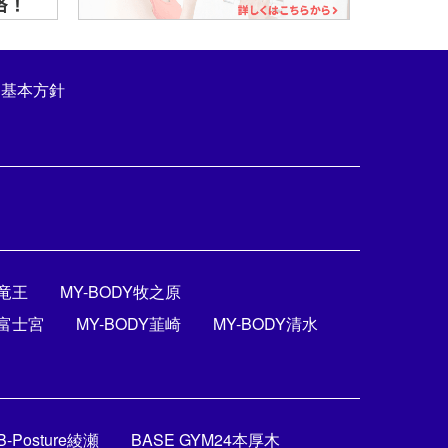
ト基本方針
斐竜王
MY-BODY牧之原
Y富士宮
MY-BODY韮崎
MY-BODY清水
B-Posture綾瀬
BASE GYM24本厚木