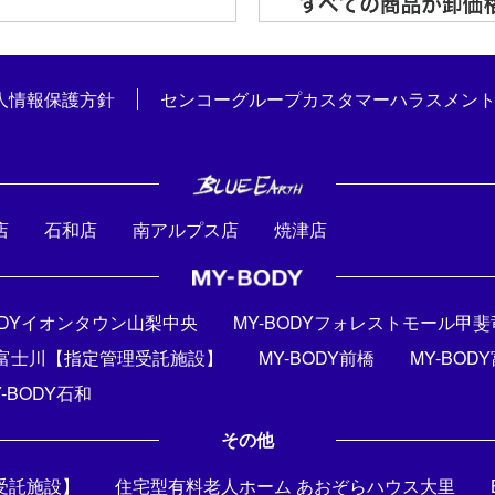
人情報保護方針
センコーグループカスタマーハラスメン
店
石和店
南アルプス店
焼津店
BODYイオンタウン山梨中央
MY-BODYフォレストモール甲
DY富士川【指定管理受託施設】
MY-BODY前橋
MY-BOD
Y-BODY石和
その他
受託施設】
住宅型有料老人ホーム あおぞらハウス大里