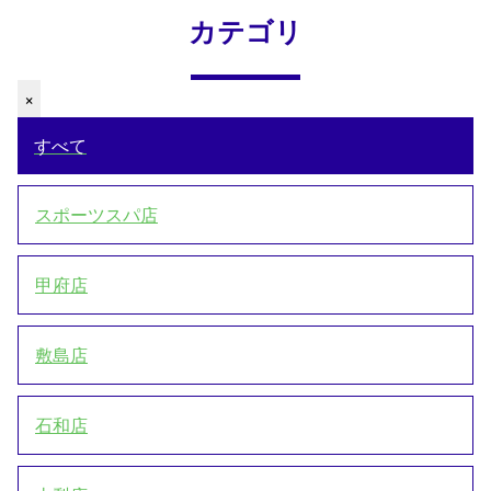
カテゴリ
×
すべて
スポーツスパ店
甲府店
敷島店
石和店