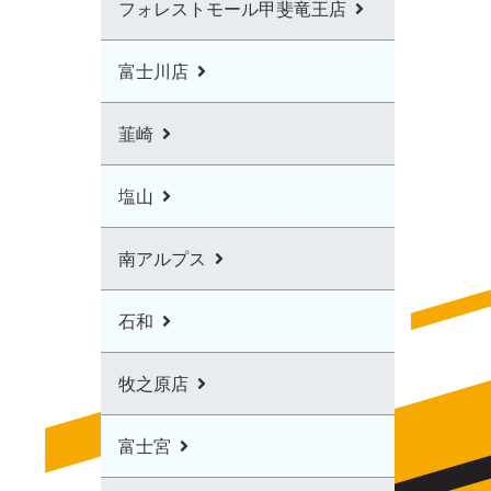
フォレストモール甲斐竜王店
富士川店
韮崎
塩山
南アルプス
石和
牧之原店
富士宮