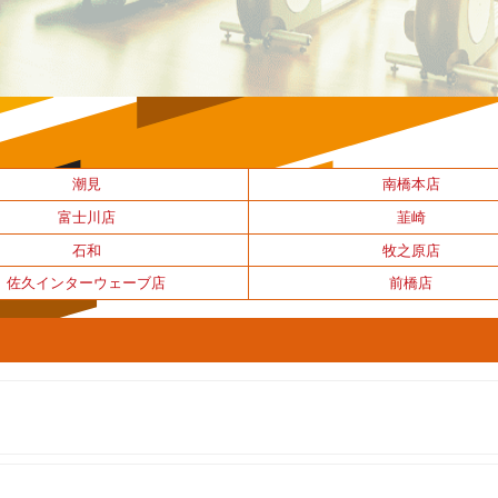
潮見
南橋本店
富士川店
韮崎
石和
牧之原店
佐久インターウェーブ店
前橋店