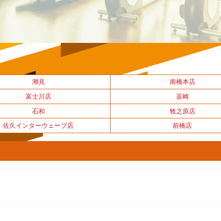
潮見
南橋本店
富士川店
韮崎
石和
牧之原店
佐久インターウェーブ店
前橋店