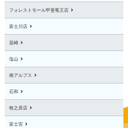
フォレストモール甲斐竜王店
富士川店
韮崎
塩山
南アルプス
石和
牧之原店
富士宮