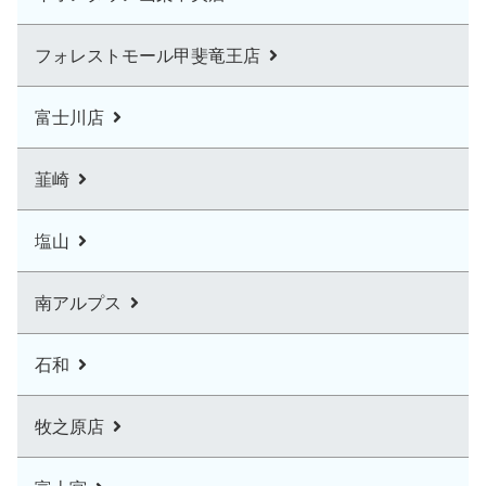
フォレストモール甲斐竜王店
富士川店
韮崎
塩山
南アルプス
石和
牧之原店