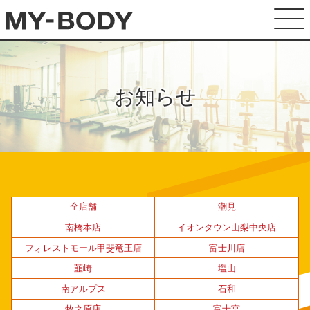
お知らせ
全店舗
潮見
南橋本店
イオンタウン山梨中央店
フォレストモール甲斐竜王店
富士川店
韮崎
塩山
南アルプス
石和
牧之原店
富士宮